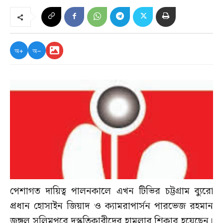
অ+
অ−
পেশাগত দায়িত্ব পালনকালে এখন টিভির চট্টগ্রাম ব্যুরো
প্রধান হোসাইন জিয়াদ ও ক্যামরাপার্সন পারভেজ রহমান
জঙ্গল সলিমপুরে দুস্কৃতিকারীদের হামলার শিকার হয়েছেন।