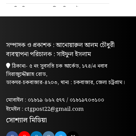
নিবন্ধিত প্যাডেলচালিত রিকশাই পাবে
পরিবেশবান্ধব ই-রিকশার লাইসেন্স
গণভোটের রায় ও জুলাই সনদ বাস্তবায়নের
দাবিতে লোহাগাড়ায় ছাত্রশিবিরের বিক্ষোভ
সম্পাদক ও প্রকাশক : আনোয়ারুল আলম চৌধুরী
মিছিল
ব্যবস্থাপনা পরিচালক : সাইফুল ইসলাম
“চাঁদা নাপেয়ে পেঁপে বাগান ধ্বংস: পাহাড়ি
ঠিকানা- ৫ নং সুবসতি চক আর্কেড, ১৭৪/এ নবাব
সন্ত্রাসীদের গ্রেপ্তারের দাবিতে পিসিসিপির
সিরাজুদ্দৌল্লাহ রোড,
বিক্ষোভ”
ডাকঘর-চকবাজার-৪২০৩, থানা : চকবাজার, জেলা চট্রগ্রাম।
লোহাগাড়ায় পরিবেশক অ্যাসোসিয়েশনের
উদ্যোগে বন্যাদুর্গতদের মাঝে ঢেউটিন বিতরণ
মোবাইল : ০১৮১৯ ৬৬২ ৫৭৭ / ০১৮১৯৭০৩১০০
মন্দিরের পুকুরে মিলল তবলাশিল্পীর মরদেহ
ইমেইল : ctgpost22@gmail.com
সোশ্যাল মিডিয়া
লোহাগাড়ায় মাদকবিরোধী ম্যারাথন দৌড়, ফল
উৎসব ও পুরস্কার বিতরণী অনুষ্ঠিত