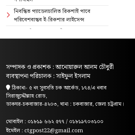
নিবন্ধিত প্যাডেলচালিত রিকশাই পাবে
পরিবেশবান্ধব ই-রিকশার লাইসেন্স
গণভোটের রায় ও জুলাই সনদ বাস্তবায়নের
দাবিতে লোহাগাড়ায় ছাত্রশিবিরের বিক্ষোভ
মিছিল
“চাঁদা নাপেয়ে পেঁপে বাগান ধ্বংস: পাহাড়ি
সম্পাদক ও প্রকাশক : আনোয়ারুল আলম চৌধুরী
সন্ত্রাসীদের গ্রেপ্তারের দাবিতে পিসিসিপির
ব্যবস্থাপনা পরিচালক : সাইফুল ইসলাম
বিক্ষোভ”
ঠিকানা- ৫ নং সুবসতি চক আর্কেড, ১৭৪/এ নবাব
লোহাগাড়ায় পরিবেশক অ্যাসোসিয়েশনের
সিরাজুদ্দৌল্লাহ রোড,
উদ্যোগে বন্যাদুর্গতদের মাঝে ঢেউটিন বিতরণ
ডাকঘর-চকবাজার-৪২০৩, থানা : চকবাজার, জেলা চট্রগ্রাম।
মন্দিরের পুকুরে মিলল তবলাশিল্পীর মরদেহ
লোহাগাড়ায় মাদকবিরোধী ম্যারাথন দৌড়, ফল
মোবাইল : ০১৮১৯ ৬৬২ ৫৭৭ / ০১৮১৯৭০৩১০০
উৎসব ও পুরস্কার বিতরণী অনুষ্ঠিত
ইমেইল : ctgpost22@gmail.com