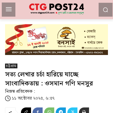
চট্টগ্রাম
সত্য লেখার চর্চা হারিয়ে যাচ্ছে
সাংবাদিকতায় : ওসমান গণি মনসুর
নিজস্ব প্রতিবেদক :
১১ অক্টোবর ২০২৫, ৬:৫৭