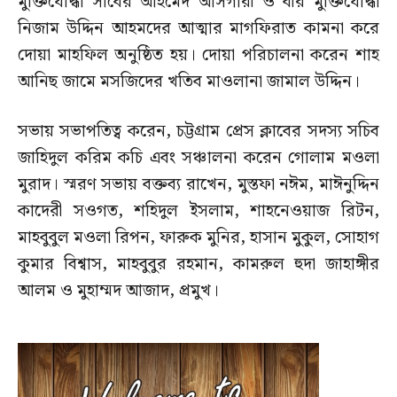
মুক্তিযোদ্ধা সাবের আহমেদ আসগারী ও বীর মুক্তিযোদ্ধা
নিজাম উদ্দিন আহমদের আত্মার মাগফিরাত কামনা করে
দোয়া মাহফিল অনুষ্ঠিত হয়। দোয়া পরিচালনা করেন শাহ
আনিছ জামে মসজিদের খতিব মাওলানা জামাল উদ্দিন।
সভায় সভাপতিত্ব করেন, চট্টগ্রাম প্রেস ক্লাবের সদস্য সচিব
জাহিদুল করিম কচি এবং সঞ্চালনা করেন গোলাম মওলা
মুরাদ। স্মরণ সভায় বক্তব্য রাখেন, মুস্তফা নঈম, মাঈনুদ্দিন
কাদেরী সওগত, শহিদুল ইসলাম, শাহনেওয়াজ রিটন,
মাহবুবুল মওলা রিপন, ফারুক মুনির, হাসান মুকুল, সোহাগ
কুমার বিশ্বাস, মাহবুবুর রহমান, কামরুল হুদা জাহাঙ্গীর
আলম ও মুহাম্মদ আজাদ, প্রমুখ।