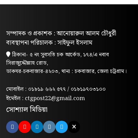
বাস্তবায়নের দাবিতে জাতীয় ছাত্রশক্তির
গণমিছিল
নিবন্ধিত প্যাডেলচালিত রিকশাই পাবে
সম্পাদক ও প্রকাশক : আনোয়ারুল আলম চৌধুরী
পরিবেশবান্ধব ই-রিকশার লাইসেন্স
ব্যবস্থাপনা পরিচালক : সাইফুল ইসলাম
গণভোটের রায় ও জুলাই সনদ বাস্তবায়নের
ঠিকানা- ৫ নং সুবসতি চক আর্কেড, ১৭৪/এ নবাব
দাবিতে লোহাগাড়ায় ছাত্রশিবিরের বিক্ষোভ
সিরাজুদ্দৌল্লাহ রোড,
মিছিল
ডাকঘর-চকবাজার-৪২০৩, থানা : চকবাজার, জেলা চট্রগ্রাম।
“চাঁদা নাপেয়ে পেঁপে বাগান ধ্বংস: পাহাড়ি
সন্ত্রাসীদের গ্রেপ্তারের দাবিতে পিসিসিপির
মোবাইল : ০১৮১৯ ৬৬২ ৫৭৭ / ০১৮১৯৭০৩১০০
বিক্ষোভ”
ইমেইল : ctgpost22@gmail.com
লোহাগাড়ায় পরিবেশক অ্যাসোসিয়েশনের
সোশ্যাল মিডিয়া
উদ্যোগে বন্যাদুর্গতদের মাঝে ঢেউটিন বিতরণ
মন্দিরের পুকুরে মিলল তবলাশিল্পীর মরদেহ