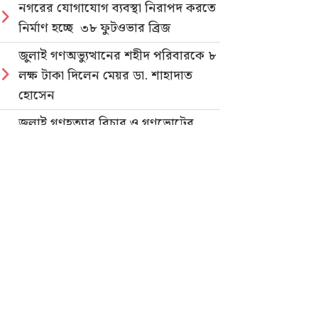
নগরের যোগাযোগ ব্যবস্থা নিরাপদ করতে
নির্মাণ হচ্ছে ৩৮ ফুটওভার ব্রিজ
জুলাই গণঅভ্যুত্থানের শহীদ পরিবারকে ৮
লক্ষ টাকা দিলেন মেয়র ডা. শাহাদাত
হোসেন
জুলাই গণহত্যার বিচার ও গণভোটের
গণরায় বাস্তবায়নের দাবিতে জাতীয়
ছাত্রশক্তির গণমিছিল
নিবন্ধিত প্যাডেলচালিত রিকশাই পাবে
পরিবেশবান্ধব ই-রিকশার লাইসেন্স
গণভোটের রায় ও জুলাই সনদ
বাস্তবায়নের দাবিতে লোহাগাড়ায়
ছাত্রশিবিরের বিক্ষোভ মিছিল
“চাঁদা নাপেয়ে পেঁপে বাগান ধ্বংস: পাহাড়ি