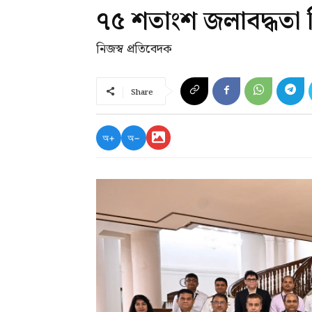
৭৫ শতাংশ জলাবদ্ধতা 
নিজস্ব প্রতিবেদক
Share
অ+
অ−