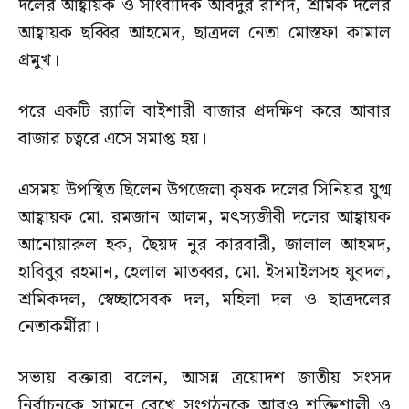
দলের আহ্বায়ক ও সাংবাদিক আবদুর রশিদ, শ্রমিক দলের
আহ্বায়ক ছব্বির আহমেদ, ছাত্রদল নেতা মোস্তফা কামাল
প্রমুখ।
পরে একটি র‌্যালি বাইশারী বাজার প্রদক্ষিণ করে আবার
বাজার চত্বরে এসে সমাপ্ত হয়।
এসময় উপস্থিত ছিলেন উপজেলা কৃষক দলের সিনিয়র যুগ্ম
আহ্বায়ক মো. রমজান আলম, মৎস্যজীবী দলের আহ্বায়ক
আনোয়ারুল হক, ছৈয়দ নুর কারবারী, জালাল আহমদ,
হাবিবুর রহমান, হেলাল মাতব্বর, মো. ইসমাইলসহ যুবদল,
শ্রমিকদল, স্বেচ্ছাসেবক দল, মহিলা দল ও ছাত্রদলের
নেতাকর্মীরা।
সভায় বক্তারা বলেন, আসন্ন ত্রয়োদশ জাতীয় সংসদ
নির্বাচনকে সামনে রেখে সংগঠনকে আরও শক্তিশালী ও