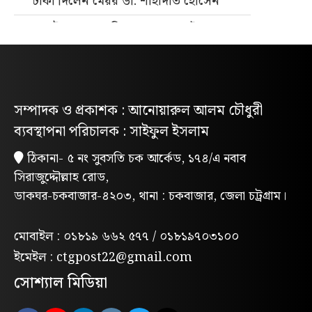
টাকা দিলেন মেয়র ডা. শাহাদাত হোসেন
জুলাই গণহত্যার বিচার ও গণভোটের গণরায়
বাস্তবায়নের দাবিতে জাতীয় ছাত্রশক্তির
গণমিছিল
নিবন্ধিত প্যাডেলচালিত রিকশাই পাবে
সম্পাদক ও প্রকাশক : আনোয়ারুল আলম চৌধুরী
পরিবেশবান্ধব ই-রিকশার লাইসেন্স
ব্যবস্থাপনা পরিচালক : সাইফুল ইসলাম
গণভোটের রায় ও জুলাই সনদ বাস্তবায়নের
ঠিকানা- ৫ নং সুবসতি চক আর্কেড, ১৭৪/এ নবাব
দাবিতে লোহাগাড়ায় ছাত্রশিবিরের বিক্ষোভ
সিরাজুদ্দৌল্লাহ রোড,
মিছিল
ডাকঘর-চকবাজার-৪২০৩, থানা : চকবাজার, জেলা চট্রগ্রাম।
“চাঁদা নাপেয়ে পেঁপে বাগান ধ্বংস: পাহাড়ি
সন্ত্রাসীদের গ্রেপ্তারের দাবিতে পিসিসিপির
মোবাইল : ০১৮১৯ ৬৬২ ৫৭৭ / ০১৮১৯৭০৩১০০
বিক্ষোভ”
ইমেইল : ctgpost22@gmail.com
লোহাগাড়ায় পরিবেশক অ্যাসোসিয়েশনের
সোশ্যাল মিডিয়া
উদ্যোগে বন্যাদুর্গতদের মাঝে ঢেউটিন বিতরণ