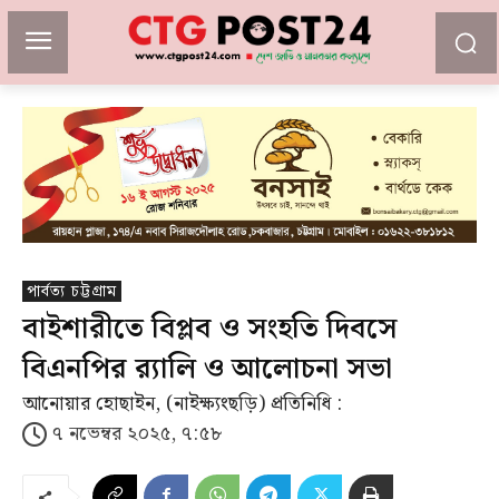
পার্বত্য চট্টগ্রাম
বাইশারীতে বিপ্লব ও সংহতি দিবসে
বিএনপির র‌্যালি ও আলোচনা সভা
আনোয়ার হোছাইন, (নাইক্ষ্যংছড়ি) প্রতিনিধি :
৭ নভেম্বর ২০২৫, ৭:৫৮