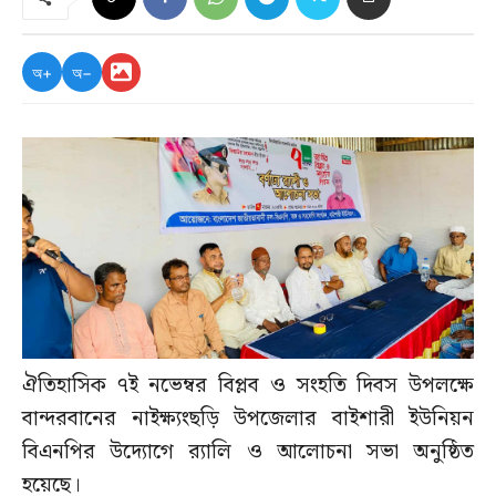
অ+
অ−
ঐতিহাসিক ৭ই নভেম্বর বিপ্লব ও সংহতি দিবস উপলক্ষে
বান্দরবানের নাইক্ষ্যংছড়ি উপজেলার বাইশারী ইউনিয়ন
বিএনপির উদ্যোগে র‌্যালি ও আলোচনা সভা অনুষ্ঠিত
হয়েছে।