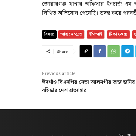
জোরারগঞ্জ থানার অফিসার ইনচার্জ এম আ
লিখিত অভিযোগ পেয়েছি। তদন্ত করে পরবর্ত
বিষয়:
আগুনে পুড়ে
ইপিআই
টিকা কেন্দ্র
দু
Share
Previous article
ঈদগাঁও বিএনপির নেতা আলমগীর তাজ জনির
বহিস্কারাদেশ প্রত্যাহার