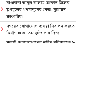
মাওলানা আবুল কালাম আজাদ ছিলেন
তৃণমূলের গণমানুষের নেতা: মুহাম্মদ
জাকারিয়া
নগরের যোগাযোগ ব্যবস্থা নিরাপদ করতে
নির্মাণ হচ্ছে ৩৮ ফুটওভার ব্রিজ
জুলাই গণঅভ্যুত্থানের শহীদ পরিবারকে ৮
লক্ষ টাকা দিলেন মেয়র ডা. শাহাদাত
হোসেন
জুলাই গণহত্যার বিচার ও গণভোটের
গণরায় বাস্তবায়নের দাবিতে জাতীয়
ছাত্রশক্তির গণমিছিল
নিবন্ধিত প্যাডেলচালিত রিকশাই পাবে
পরিবেশবান্ধব ই-রিকশার লাইসেন্স
গণভোটের রায় ও জুলাই সনদ