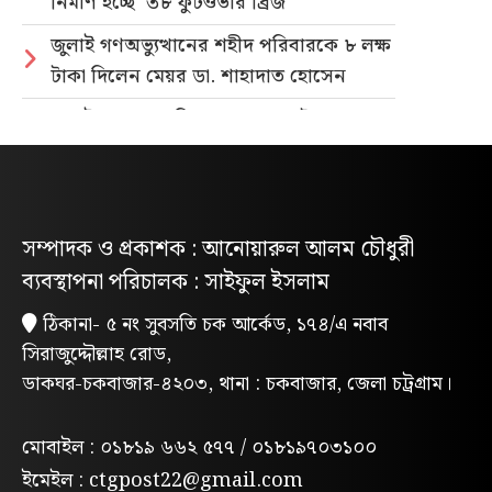
নির্মাণ হচ্ছে ৩৮ ফুটওভার ব্রিজ
জুলাই গণঅভ্যুত্থানের শহীদ পরিবারকে ৮ লক্ষ
টাকা দিলেন মেয়র ডা. শাহাদাত হোসেন
জুলাই গণহত্যার বিচার ও গণভোটের গণরায়
বাস্তবায়নের দাবিতে জাতীয় ছাত্রশক্তির
গণমিছিল
নিবন্ধিত প্যাডেলচালিত রিকশাই পাবে
সম্পাদক ও প্রকাশক : আনোয়ারুল আলম চৌধুরী
পরিবেশবান্ধব ই-রিকশার লাইসেন্স
ব্যবস্থাপনা পরিচালক : সাইফুল ইসলাম
গণভোটের রায় ও জুলাই সনদ বাস্তবায়নের
ঠিকানা- ৫ নং সুবসতি চক আর্কেড, ১৭৪/এ নবাব
দাবিতে লোহাগাড়ায় ছাত্রশিবিরের বিক্ষোভ
সিরাজুদ্দৌল্লাহ রোড,
মিছিল
ডাকঘর-চকবাজার-৪২০৩, থানা : চকবাজার, জেলা চট্রগ্রাম।
“চাঁদা নাপেয়ে পেঁপে বাগান ধ্বংস: পাহাড়ি
সন্ত্রাসীদের গ্রেপ্তারের দাবিতে পিসিসিপির
মোবাইল : ০১৮১৯ ৬৬২ ৫৭৭ / ০১৮১৯৭০৩১০০
বিক্ষোভ”
ইমেইল : ctgpost22@gmail.com