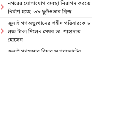
নগরের যোগাযোগ ব্যবস্থা নিরাপদ করতে
নির্মাণ হচ্ছে ৩৮ ফুটওভার ব্রিজ
জুলাই গণঅভ্যুত্থানের শহীদ পরিবারকে ৮
লক্ষ টাকা দিলেন মেয়র ডা. শাহাদাত
হোসেন
জুলাই গণহত্যার বিচার ও গণভোটের
গণরায় বাস্তবায়নের দাবিতে জাতীয়
ছাত্রশক্তির গণমিছিল
নিবন্ধিত প্যাডেলচালিত রিকশাই পাবে
পরিবেশবান্ধব ই-রিকশার লাইসেন্স
গণভোটের রায় ও জুলাই সনদ
বাস্তবায়নের দাবিতে লোহাগাড়ায়
ছাত্রশিবিরের বিক্ষোভ মিছিল
“চাঁদা নাপেয়ে পেঁপে বাগান ধ্বংস: পাহাড়ি