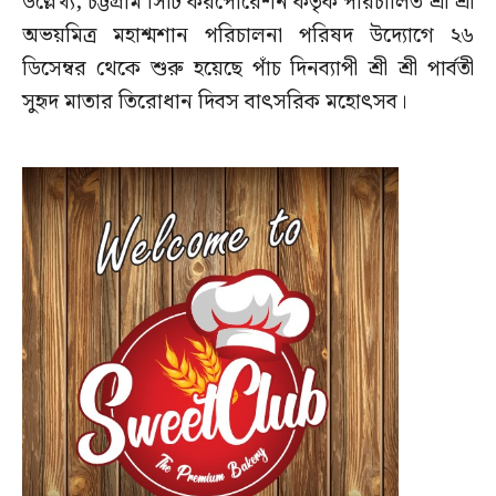
উল্লেখ্য, চট্টগ্রাম সিটি করপোরেশন কর্তৃক পরিচালিত শ্রী শ্রী
অভয়মিত্র মহাশ্মশান পরিচালনা পরিষদ উদ্যোগে ২৬
ডিসেম্বর থেকে শুরু হয়েছে পাঁচ দিনব্যাপী শ্রী শ্রী পার্বতী
সুহৃদ মাতার তিরোধান দিবস বাৎসরিক মহোৎসব।