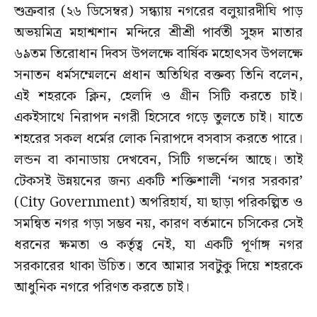
শুক্রবার (২৬ ডিসেম্বর) সন্ধ্যায় নগরের বলুয়ারদীঘি পাড়
অভয়মিত্র মহাশ্মশান মন্দিরে শ্রীশ্রী পার্বতী সুহৃদ মাতার
৬৯তম তিরোধান দিবস উপলক্ষে বার্ষিক মহোৎসব উপলক্ষে
সনাতন ধর্মসম্মেলনে প্রধান অতিথির বক্তব্য তিনি বলেন,
এই শহরকে ক্লিন, হেলদি ও গ্রীন সিটি করতে চাই।
একইসাথে নিরাপদ নগরী হিসেবে গড়ে তুলতে চাই। যাতে
শহরের সকল ধর্মের লোক নিরাপদে বসবাস করতে পারে।
লন্ডন বা কানাডায় দেখবেন, সিটি গভর্নেন্স আছে। তাই
টেকসই উন্নয়নের জন্য একটি শক্তিশালী ‘নগর সরকার’
(City Government) অপরিহার্য, যা ছাড়া পরিকল্পিত ও
সমন্বিত নগর গড়া সম্ভব নয়, কারণ বর্তমানে চসিকের সেই
ধরনের ক্ষমতা ও কর্তৃত্ব নেই, যা একটি পূর্ণাঙ্গ নগর
সরকারের থাকা উচিত। তবে আমার সবটুকু দিয়ে শহরকে
আধুনিক নগরে পরিণত করতে চাই।