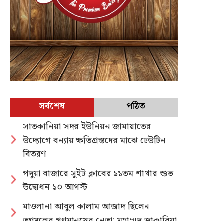
সর্বশেষ
পঠিত
সাতকানিয়া সদর ইউনিয়ন জামায়াতের
উদ্যোগে বন্যায় ক্ষতিগ্রস্তদের মাঝে ঢেউটিন
বিতরণ
পদুয়া বাজারে সুইট ক্লাবের ১১তম শাখার শুভ
উদ্বোধন ১০ আগস্ট
মাওলানা আবুল কালাম আজাদ ছিলেন
তৃণমূলের গণমানুষের নেতা: মুহাম্মদ জাকারিয়া