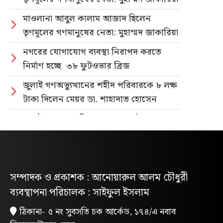
মাওলানা আবুল কালাম আজাদ ছিলেন
তৃণমূলের গণমানুষের নেতা: মুহাম্মদ জাকারিয়া
নগরের যোগাযোগ ব্যবস্থা নিরাপদ করতে
নির্মাণ হচ্ছে ৩৮ ফুটওভার ব্রিজ
জুলাই গণঅভ্যুত্থানের শহীদ পরিবারকে ৮ লক্ষ
টাকা দিলেন মেয়র ডা. শাহাদাত হোসেন
জুলাই গণহত্যার বিচার ও গণভোটের গণরায়
বাস্তবায়নের দাবিতে জাতীয় ছাত্রশক্তির
গণমিছিল
নিবন্ধিত প্যাডেলচালিত রিকশাই পাবে
সম্পাদক ও প্রকাশক : আনোয়ারুল আলম চৌধুরী
পরিবেশবান্ধব ই-রিকশার লাইসেন্স
ব্যবস্থাপনা পরিচালক : সাইফুল ইসলাম
গণভোটের রায় ও জুলাই সনদ বাস্তবায়নের
ঠিকানা- ৫ নং সুবসতি চক আর্কেড, ১৭৪/এ নবাব
দাবিতে লোহাগাড়ায় ছাত্রশিবিরের বিক্ষোভ