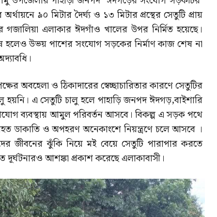
থে রামু উপজেলার পাহাড়ী জনপদ ঈদগড়ের সংযোগ সড়কটির
্থায়নে ৯০ মিটার দৈর্ঘ্য ও ১৩ মিটার প্রস্থের সেতুটি প্রায়
 গজালিয়া এলাকার ঈদগাঁও খালের উপর নির্মিত হয়েছে।
 শেষ হলেও উভয় পাশের সংযোগ সড়কের নির্মাণ কাজ শেষ না
অদ্যাবধি।
্তৃপক্ষের অবহেলা ও ঠিকাদারের স্বেচ্ছাচারিতার কারণে সেতুটির
ু হয়নি। এ সেতুটি চালু হলে পাহাড়ি জনপদ ঈদগড়,বাইশারি
যোগ ব্যবস্থায় আমুল পরিবর্তন আসবে। বিকল্প এ সড়ক পথে
যাহত ডাকাতি ও অপহরণ অনেকাংশে নিয়ন্ত্রণে চলে আসবে ।
ের জীবনের ঝুঁকি নিয়ে মই বেয়ে সেতুটি পারাপার করতে
 মত দূর্ঘটনারও আশঙ্কা প্রকাশ করেছে এলাকাবাসী।