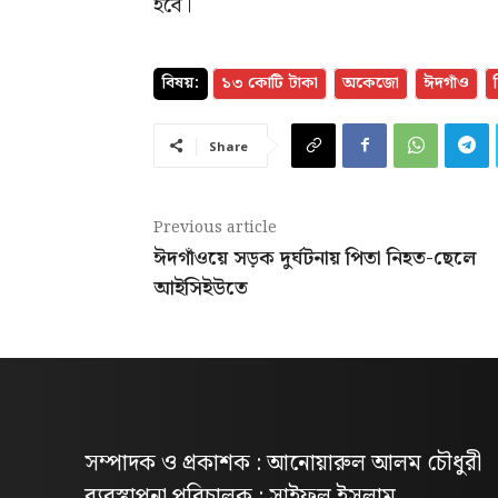
হবে।
বিষয়:
১৩ কোটি টাকা
অকেজো
ঈদগাঁও
Share
Previous article
ঈদগাঁওয়ে সড়ক দুর্ঘটনায় পিতা নিহত-ছেলে
আইসিইউতে
সম্পাদক ও প্রকাশক : আনোয়ারুল আলম চৌধুরী
ব্যবস্থাপনা পরিচালক : সাইফুল ইসলাম