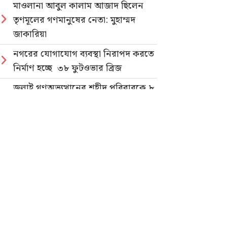
মাওলানা আবুল কালাম আজাদ ছিলেন
তৃণমূলের গণমানুষের নেতা: মুহাম্মদ
জাকারিয়া
নগরের যোগাযোগ ব্যবস্থা নিরাপদ করতে
নির্মাণ হচ্ছে ৩৮ ফুটওভার ব্রিজ
জুলাই গণঅভ্যুত্থানের শহীদ পরিবারকে ৮
লক্ষ টাকা দিলেন মেয়র ডা. শাহাদাত
হোসেন
জুলাই গণহত্যার বিচার ও গণভোটের
গণরায় বাস্তবায়নের দাবিতে জাতীয়
ছাত্রশক্তির গণমিছিল
নিবন্ধিত প্যাডেলচালিত রিকশাই পাবে
পরিবেশবান্ধব ই-রিকশার লাইসেন্স
গণভোটের রায় ও জুলাই সনদ