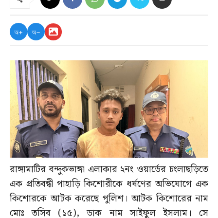
অ+
অ−
রাঙ্গামাটির বন্দুকভাঙ্গা এলাকার ২নং ওয়ার্ডের চংলাছড়িতে
এক প্রতিবন্ধী পাহাড়ি কিশোরীকে ধর্ষণের অভিযোগে এক
কিশোরকে আটক করেছে পুলিশ। আটক কিশোরের নাম
মোঃ তসিব (১৫), ডাক নাম সাইফুল ইসলাম। সে