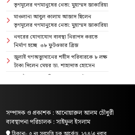
তৃণমূলের গণমানুষের নেতা: মুহাম্মদ জাকারিয়া
মাওলানা আবুল কালাম আজাদ ছিলেন
তৃণমূলের গণমানুষের নেতা: মুহাম্মদ জাকারিয়া
নগরের যোগাযোগ ব্যবস্থা নিরাপদ করতে
নির্মাণ হচ্ছে ৩৮ ফুটওভার ব্রিজ
জুলাই গণঅভ্যুত্থানের শহীদ পরিবারকে ৮ লক্ষ
টাকা দিলেন মেয়র ডা. শাহাদাত হোসেন
জুলাই গণহত্যার বিচার ও গণভোটের গণরায়
বাস্তবায়নের দাবিতে জাতীয় ছাত্রশক্তির
গণমিছিল
নিবন্ধিত প্যাডেলচালিত রিকশাই পাবে
সম্পাদক ও প্রকাশক : আনোয়ারুল আলম চৌধুরী
পরিবেশবান্ধব ই-রিকশার লাইসেন্স
ব্যবস্থাপনা পরিচালক : সাইফুল ইসলাম
গণভোটের রায় ও জুলাই সনদ বাস্তবায়নের
ঠিকানা- ৫ নং সুবসতি চক আর্কেড, ১৭৪/এ নবাব
দাবিতে লোহাগাড়ায় ছাত্রশিবিরের বিক্ষোভ