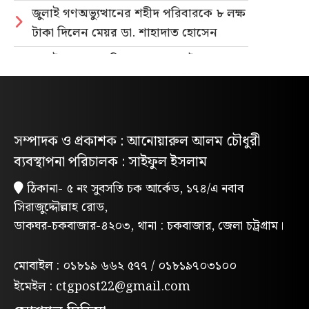
জুলাই গণঅভ্যুত্থানের শহীদ পরিবারকে ৮ লক্ষ
টাকা দিলেন মেয়র ডা. শাহাদাত হোসেন
জুলাই গণহত্যার বিচার ও গণভোটের গণরায়
বাস্তবায়নের দাবিতে জাতীয় ছাত্রশক্তির
গণমিছিল
নিবন্ধিত প্যাডেলচালিত রিকশাই পাবে
সম্পাদক ও প্রকাশক : আনোয়ারুল আলম চৌধুরী
পরিবেশবান্ধব ই-রিকশার লাইসেন্স
ব্যবস্থাপনা পরিচালক : সাইফুল ইসলাম
গণভোটের রায় ও জুলাই সনদ বাস্তবায়নের
ঠিকানা- ৫ নং সুবসতি চক আর্কেড, ১৭৪/এ নবাব
দাবিতে লোহাগাড়ায় ছাত্রশিবিরের বিক্ষোভ
সিরাজুদ্দৌল্লাহ রোড,
মিছিল
ডাকঘর-চকবাজার-৪২০৩, থানা : চকবাজার, জেলা চট্রগ্রাম।
“চাঁদা নাপেয়ে পেঁপে বাগান ধ্বংস: পাহাড়ি
সন্ত্রাসীদের গ্রেপ্তারের দাবিতে পিসিসিপির
মোবাইল : ০১৮১৯ ৬৬২ ৫৭৭ / ০১৮১৯৭০৩১০০
বিক্ষোভ”
ইমেইল : ctgpost22@gmail.com
লোহাগাড়ায় পরিবেশক অ্যাসোসিয়েশনের