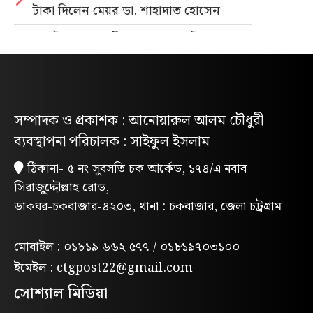
টাকা দিলেন মেয়র ডা. শাহাদাত হোসেন
জুলাই গণহত্যার বিচার ও গণভোটের গণরায়
বাস্তবায়নের দাবিতে জাতীয় ছাত্রশক্তির
গণমিছিল
নিবন্ধিত প্যাডেলচালিত রিকশাই পাবে
সম্পাদক ও প্রকাশক : আনোয়ারুল আলম চৌধুরী
পরিবেশবান্ধব ই-রিকশার লাইসেন্স
ব্যবস্থাপনা পরিচালক : সাইফুল ইসলাম
গণভোটের রায় ও জুলাই সনদ বাস্তবায়নের
ঠিকানা- ৫ নং সুবসতি চক আর্কেড, ১৭৪/এ নবাব
দাবিতে লোহাগাড়ায় ছাত্রশিবিরের বিক্ষোভ
সিরাজুদ্দৌল্লাহ রোড,
মিছিল
ডাকঘর-চকবাজার-৪২০৩, থানা : চকবাজার, জেলা চট্রগ্রাম।
“চাঁদা নাপেয়ে পেঁপে বাগান ধ্বংস: পাহাড়ি
সন্ত্রাসীদের গ্রেপ্তারের দাবিতে পিসিসিপির
মোবাইল : ০১৮১৯ ৬৬২ ৫৭৭ / ০১৮১৯৭০৩১০০
বিক্ষোভ”
ইমেইল : ctgpost22@gmail.com
লোহাগাড়ায় পরিবেশক অ্যাসোসিয়েশনের
সোশ্যাল মিডিয়া
উদ্যোগে বন্যাদুর্গতদের মাঝে ঢেউটিন বিতরণ