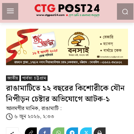
জাতীয়
পার্বত্য চট্টগ্রাম
রাঙামাটিতে ১২ বছরের কিশোরীকে যৌন
নিপীড়ন চেষ্টার অভিযোগে আটক-১
আলমগীর মানিক, রাঙামাটি :
৬ জুন ২০২৬, ২:৩৩