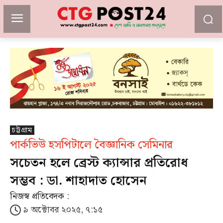
চট্টগ্রাম
পার্কভিউ হসপিটালে বৈজ্ঞানিক সেমিনার
সচেতন হলে ব্রেস্ট ক্যান্সার প্রতিরোধ
সম্ভব : ডা. শাহাদাত হোসেন
নিজস্ব প্রতিবেদক :
৯ অক্টোবর ২০২৫, ৭:১৫