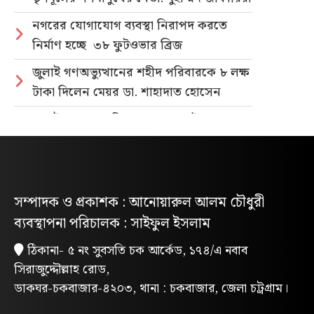
নগরের যোগাযোগ ব্যবস্থা নিরাপদ করতে
নির্মাণ হচ্ছে ৩৮ ফুটওভার ব্রিজ
জুলাই গণঅভ্যুত্থানের শহীদ পরিবারকে ৮ লক্ষ
টাকা দিলেন মেয়র ডা. শাহাদাত হোসেন
জুলাই গণহত্যার বিচার ও গণভোটের গণরায়
বাস্তবায়নের দাবিতে জাতীয় ছাত্রশক্তির
গণমিছিল
নিবন্ধিত প্যাডেলচালিত রিকশাই পাবে
সম্পাদক ও প্রকাশক : আনোয়ারুল আলম চৌধুরী
পরিবেশবান্ধব ই-রিকশার লাইসেন্স
ব্যবস্থাপনা পরিচালক : সাইফুল ইসলাম
গণভোটের রায় ও জুলাই সনদ বাস্তবায়নের
ঠিকানা- ৫ নং সুবসতি চক আর্কেড, ১৭৪/এ নবাব
দাবিতে লোহাগাড়ায় ছাত্রশিবিরের বিক্ষোভ
সিরাজুদ্দৌল্লাহ রোড,
মিছিল
ডাকঘর-চকবাজার-৪২০৩, থানা : চকবাজার, জেলা চট্রগ্রাম।
“চাঁদা নাপেয়ে পেঁপে বাগান ধ্বংস: পাহাড়ি