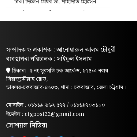
টাকা দিলেন মেয়র ডা. শাহাদাত হোসেন
জুলাই গণহত্যার বিচার ও গণভোটের গণরায়
বাস্তবায়নের দাবিতে জাতীয় ছাত্রশক্তির
গণমিছিল
নিবন্ধিত প্যাডেলচালিত রিকশাই পাবে
সম্পাদক ও প্রকাশক : আনোয়ারুল আলম চৌধুরী
পরিবেশবান্ধব ই-রিকশার লাইসেন্স
ব্যবস্থাপনা পরিচালক : সাইফুল ইসলাম
গণভোটের রায় ও জুলাই সনদ বাস্তবায়নের
ঠিকানা- ৫ নং সুবসতি চক আর্কেড, ১৭৪/এ নবাব
দাবিতে লোহাগাড়ায় ছাত্রশিবিরের বিক্ষোভ
সিরাজুদ্দৌল্লাহ রোড,
মিছিল
ডাকঘর-চকবাজার-৪২০৩, থানা : চকবাজার, জেলা চট্রগ্রাম।
“চাঁদা নাপেয়ে পেঁপে বাগান ধ্বংস: পাহাড়ি
সন্ত্রাসীদের গ্রেপ্তারের দাবিতে পিসিসিপির
মোবাইল : ০১৮১৯ ৬৬২ ৫৭৭ / ০১৮১৯৭০৩১০০
বিক্ষোভ”
ইমেইল : ctgpost22@gmail.com
লোহাগাড়ায় পরিবেশক অ্যাসোসিয়েশনের
সোশ্যাল মিডিয়া
উদ্যোগে বন্যাদুর্গতদের মাঝে ঢেউটিন বিতরণ