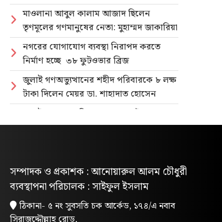
মাওলানা আবুল কালাম আজাদ ছিলেন
তৃণমূলের গণমানুষের নেতা: মুহাম্মদ জাকারিয়া
নগরের যোগাযোগ ব্যবস্থা নিরাপদ করতে
নির্মাণ হচ্ছে ৩৮ ফুটওভার ব্রিজ
জুলাই গণঅভ্যুত্থানের শহীদ পরিবারকে ৮ লক্ষ
টাকা দিলেন মেয়র ডা. শাহাদাত হোসেন
জুলাই গণহত্যার বিচার ও গণভোটের গণরায়
বাস্তবায়নের দাবিতে জাতীয় ছাত্রশক্তির
গণমিছিল
নিবন্ধিত প্যাডেলচালিত রিকশাই পাবে
সম্পাদক ও প্রকাশক : আনোয়ারুল আলম চৌধুরী
পরিবেশবান্ধব ই-রিকশার লাইসেন্স
ব্যবস্থাপনা পরিচালক : সাইফুল ইসলাম
গণভোটের রায় ও জুলাই সনদ বাস্তবায়নের
ঠিকানা- ৫ নং সুবসতি চক আর্কেড, ১৭৪/এ নবাব
দাবিতে লোহাগাড়ায় ছাত্রশিবিরের বিক্ষোভ
সিরাজুদ্দৌল্লাহ রোড,
মিছিল