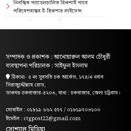
নিবন্ধিত প্যাডেলচালিত রিকশাই পাবে
পরিবেশবান্ধব ই-রিকশার লাইসেন্স
গণভোটের রায় ও জুলাই সনদ বাস্তবায়নের
দাবিতে লোহাগাড়ায় ছাত্রশিবিরের বিক্ষোভ
মিছিল
“চাঁদা নাপেয়ে পেঁপে বাগান ধ্বংস: পাহাড়ি
সম্পাদক ও প্রকাশক : আনোয়ারুল আলম চৌধুরী
সন্ত্রাসীদের গ্রেপ্তারের দাবিতে পিসিসিপির
ব্যবস্থাপনা পরিচালক : সাইফুল ইসলাম
বিক্ষোভ”
ঠিকানা- ৫ নং সুবসতি চক আর্কেড, ১৭৪/এ নবাব
লোহাগাড়ায় পরিবেশক অ্যাসোসিয়েশনের
সিরাজুদ্দৌল্লাহ রোড,
উদ্যোগে বন্যাদুর্গতদের মাঝে ঢেউটিন বিতরণ
ডাকঘর-চকবাজার-৪২০৩, থানা : চকবাজার, জেলা চট্রগ্রাম।
মন্দিরের পুকুরে মিলল তবলাশিল্পীর মরদেহ
লোহাগাড়ায় মাদকবিরোধী ম্যারাথন দৌড়, ফল
মোবাইল : ০১৮১৯ ৬৬২ ৫৭৭ / ০১৮১৯৭০৩১০০
উৎসব ও পুরস্কার বিতরণী অনুষ্ঠিত
ইমেইল : ctgpost22@gmail.com
সোশ্যাল মিডিয়া
হাটহাজারীতে প্রাইভেটকার লক্ষ্য করে গুলি,