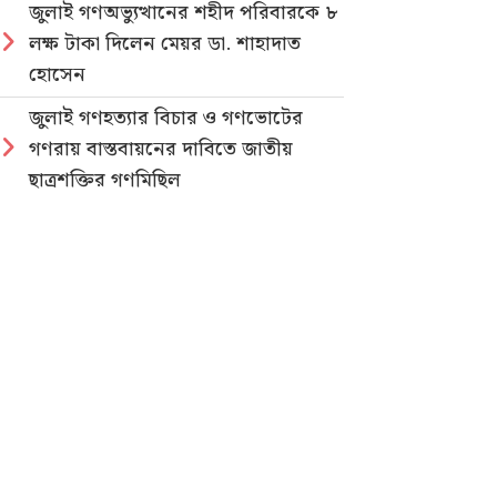
জুলাই গণঅভ্যুত্থানের শহীদ পরিবারকে ৮
লক্ষ টাকা দিলেন মেয়র ডা. শাহাদাত
হোসেন
জুলাই গণহত্যার বিচার ও গণভোটের
গণরায় বাস্তবায়নের দাবিতে জাতীয়
ছাত্রশক্তির গণমিছিল
নিবন্ধিত প্যাডেলচালিত রিকশাই পাবে
পরিবেশবান্ধব ই-রিকশার লাইসেন্স
গণভোটের রায় ও জুলাই সনদ
বাস্তবায়নের দাবিতে লোহাগাড়ায়
ছাত্রশিবিরের বিক্ষোভ মিছিল
“চাঁদা নাপেয়ে পেঁপে বাগান ধ্বংস: পাহাড়ি
সন্ত্রাসীদের গ্রেপ্তারের দাবিতে পিসিসিপির
বিক্ষোভ”