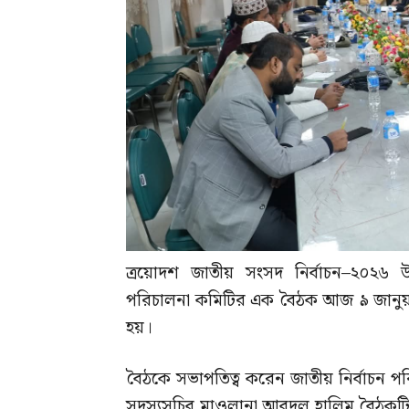
ত্রয়োদশ জাতীয় সংসদ নির্বাচন–২০২৬ উ
পরিচালনা কমিটির এক বৈঠক আজ ৯ জানুয়ারি (শ
হয়।
বৈঠকে সভাপতিত্ব করেন জাতীয় নির্বাচন প
সদস্যসচিব মাওলানা আবদুল হালিম বৈঠকটি প