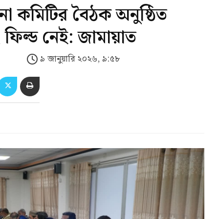
লনা কমিটির বৈঠক অনুষ্ঠিত
ং ফিল্ড নেই: জামায়াত
৯ জানুয়ারি ২০২৬, ৯:৫৮