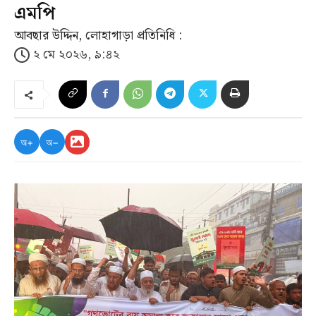
এমপি
আবছার উদ্দিন, লোহাগাড়া প্রতিনিধি :
২ মে ২০২৬, ৯:৪২
অ+
অ−