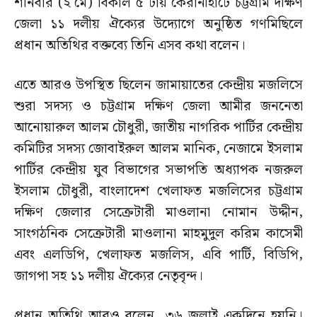
শনিবার (২ মে) বিকাল ৫ টায় কেরানীহাটে চট্টগ্রাম দক্ষিণ
জেলা ১১ দলীয় ঐক্যের উদ্যোগে অনুষ্ঠিত গণমিছিলে
প্রধান অতিথির বক্তব্যে তিনি এসব কথা বলেন।
এতে আরও উপস্থিত ছিলেন জামায়াতের কেন্দ্রীয় মজলিসে
শুরা সদস্য ও চট্টগ্রাম দক্ষিণ জেলা আমীর জননেতা
আনোয়ারুল আলম চৌধুরী, জাতীয় নাগরিক পার্টির কেন্দ্রীয়
কমিটির সদস্য জোবাইরুল আলম মানিক, নেজামে ইসলাম
পার্টির কেন্দ্রীয় যুব বিভাগের সভাপতি অধ্যাপক নজরুল
ইসলাম চৌধুরী, বাংলাদেশ খেলাফত মজলিসের চট্টগ্রাম
দক্ষিণ জেলার সেক্রেটারী মাওলানা নোমান উদ্দীন,
সাংগঠনিক সেক্রেটারী মাওলানা মাহমুদুল করিম কাসেমী
এবং এলডিপি, খেলাফত মজলিস, এবি পার্টি, বিডিপি,
জাগপা সহ ১১ দলীয় ঐক্যের নেতৃবৃন্দ।
প্রধান অতিথি আরও বলেন, ৩৬ জুলাই একদিনে হয়নি।