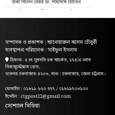
টাকা দিলেন মেয়র ডা. শাহাদাত হোসেন
জুলাই গণহত্যার বিচার ও গণভোটের গণরায়
বাস্তবায়নের দাবিতে জাতীয় ছাত্রশক্তির
গণমিছিল
নিবন্ধিত প্যাডেলচালিত রিকশাই পাবে
সম্পাদক ও প্রকাশক : আনোয়ারুল আলম চৌধুরী
পরিবেশবান্ধব ই-রিকশার লাইসেন্স
ব্যবস্থাপনা পরিচালক : সাইফুল ইসলাম
গণভোটের রায় ও জুলাই সনদ বাস্তবায়নের
ঠিকানা- ৫ নং সুবসতি চক আর্কেড, ১৭৪/এ নবাব
দাবিতে লোহাগাড়ায় ছাত্রশিবিরের বিক্ষোভ
সিরাজুদ্দৌল্লাহ রোড,
মিছিল
ডাকঘর-চকবাজার-৪২০৩, থানা : চকবাজার, জেলা চট্রগ্রাম।
“চাঁদা নাপেয়ে পেঁপে বাগান ধ্বংস: পাহাড়ি
সন্ত্রাসীদের গ্রেপ্তারের দাবিতে পিসিসিপির
মোবাইল : ০১৮১৯ ৬৬২ ৫৭৭ / ০১৮১৯৭০৩১০০
বিক্ষোভ”
ইমেইল : ctgpost22@gmail.com
লোহাগাড়ায় পরিবেশক অ্যাসোসিয়েশনের
সোশ্যাল মিডিয়া
উদ্যোগে বন্যাদুর্গতদের মাঝে ঢেউটিন বিতরণ