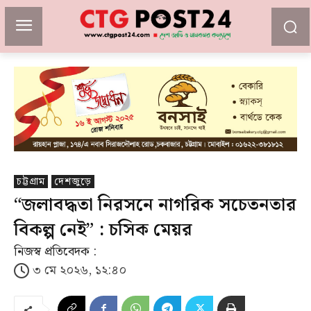
চট্টগ্রাম
দেশজুড়ে
“জলাবদ্ধতা নিরসনে নাগরিক সচেতনতার
বিকল্প নেই” : চসিক মেয়র
নিজস্ব প্রতিবেদক :
৩ মে ২০২৬, ১২:৪০