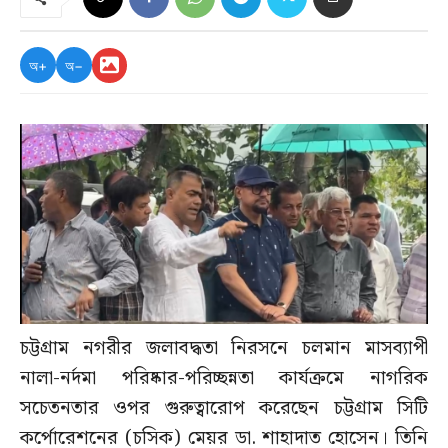
অ+
অ−
চট্টগ্রাম নগরীর জলাবদ্ধতা নিরসনে চলমান মাসব্যাপী
নালা-নর্দমা পরিষ্কার-পরিচ্ছন্নতা কার্যক্রমে নাগরিক
সচেতনতার ওপর গুরুত্বারোপ করেছেন চট্টগ্রাম সিটি
কর্পোরেশনের (চসিক) মেয়র ডা. শাহাদাত হোসেন। তিনি