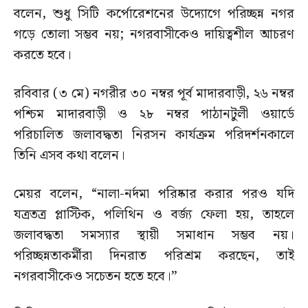
বলেন, শুধু সিটি কর্পোরেশনের উদ্যোগে পরিচ্ছন্ন নগর
গড়ে তোলা সম্ভব নয়; নগরবাসীকেও দায়িত্বশীল আচরণ
করতে হবে।
রবিবার (৩ মে) নগরীর ৩০ নম্বর পূর্ব মাদারবাড়ী, ২৬ নম্বর
পশ্চিম মাদারবাড়ী ও ২৮ নম্বর পাঠানটুলী ওয়ার্ডে
পরিচালিত জলাবদ্ধতা নিরসন কার্যক্রম পরিদর্শনকালে
তিনি এসব কথা বলেন।
মেয়র বলেন, “নালা-নর্দমা পরিষ্কার করার পরও যদি
যত্রতত্র প্লাস্টিক, পলিথিন ও বর্জ্য ফেলা হয়, তাহলে
জলাবদ্ধতা সমস্যার স্থায়ী সমাধান সম্ভব নয়।
পরিচ্ছন্নতাকর্মীরা দিনরাত পরিশ্রম করছেন, তাই
নগরবাসীকেও সচেতন হতে হবে।”