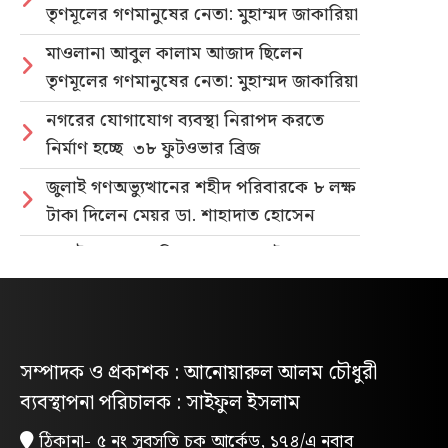
তৃণমূলের গণমানুষের নেতা: মুহাম্মদ জাকারিয়া
মাওলানা আবুল কালাম আজাদ ছিলেন
তৃণমূলের গণমানুষের নেতা: মুহাম্মদ জাকারিয়া
নগরের যোগাযোগ ব্যবস্থা নিরাপদ করতে
নির্মাণ হচ্ছে ৩৮ ফুটওভার ব্রিজ
জুলাই গণঅভ্যুত্থানের শহীদ পরিবারকে ৮ লক্ষ
টাকা দিলেন মেয়র ডা. শাহাদাত হোসেন
জুলাই গণহত্যার বিচার ও গণভোটের গণরায়
বাস্তবায়নের দাবিতে জাতীয় ছাত্রশক্তির
গণমিছিল
নিবন্ধিত প্যাডেলচালিত রিকশাই পাবে
সম্পাদক ও প্রকাশক : আনোয়ারুল আলম চৌধুরী
পরিবেশবান্ধব ই-রিকশার লাইসেন্স
ব্যবস্থাপনা পরিচালক : সাইফুল ইসলাম
গণভোটের রায় ও জুলাই সনদ বাস্তবায়নের
ঠিকানা- ৫ নং সুবসতি চক আর্কেড, ১৭৪/এ নবাব
দাবিতে লোহাগাড়ায় ছাত্রশিবিরের বিক্ষোভ