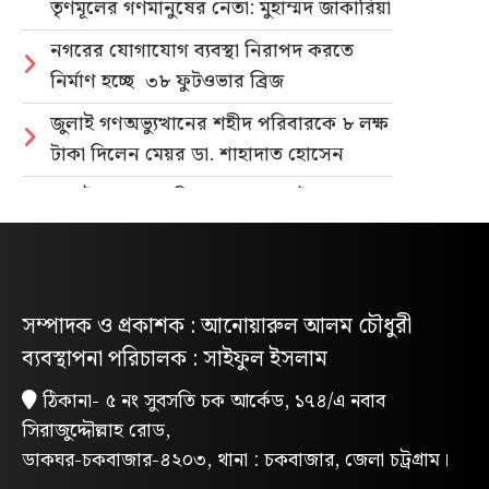
তৃণমূলের গণমানুষের নেতা: মুহাম্মদ জাকারিয়া
নগরের যোগাযোগ ব্যবস্থা নিরাপদ করতে
নির্মাণ হচ্ছে ৩৮ ফুটওভার ব্রিজ
জুলাই গণঅভ্যুত্থানের শহীদ পরিবারকে ৮ লক্ষ
টাকা দিলেন মেয়র ডা. শাহাদাত হোসেন
জুলাই গণহত্যার বিচার ও গণভোটের গণরায়
বাস্তবায়নের দাবিতে জাতীয় ছাত্রশক্তির
গণমিছিল
নিবন্ধিত প্যাডেলচালিত রিকশাই পাবে
সম্পাদক ও প্রকাশক : আনোয়ারুল আলম চৌধুরী
পরিবেশবান্ধব ই-রিকশার লাইসেন্স
ব্যবস্থাপনা পরিচালক : সাইফুল ইসলাম
গণভোটের রায় ও জুলাই সনদ বাস্তবায়নের
ঠিকানা- ৫ নং সুবসতি চক আর্কেড, ১৭৪/এ নবাব
দাবিতে লোহাগাড়ায় ছাত্রশিবিরের বিক্ষোভ
সিরাজুদ্দৌল্লাহ রোড,
মিছিল
ডাকঘর-চকবাজার-৪২০৩, থানা : চকবাজার, জেলা চট্রগ্রাম।
“চাঁদা নাপেয়ে পেঁপে বাগান ধ্বংস: পাহাড়ি