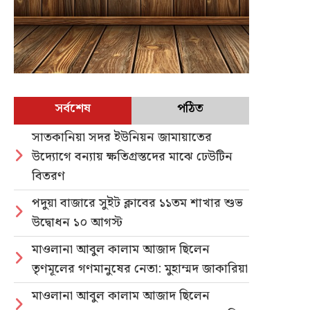
সর্বশেষ
পঠিত
সাতকানিয়া সদর ইউনিয়ন জামায়াতের
উদ্যোগে বন্যায় ক্ষতিগ্রস্তদের মাঝে ঢেউটিন
বিতরণ
পদুয়া বাজারে সুইট ক্লাবের ১১তম শাখার শুভ
উদ্বোধন ১০ আগস্ট
মাওলানা আবুল কালাম আজাদ ছিলেন
তৃণমূলের গণমানুষের নেতা: মুহাম্মদ জাকারিয়া
মাওলানা আবুল কালাম আজাদ ছিলেন