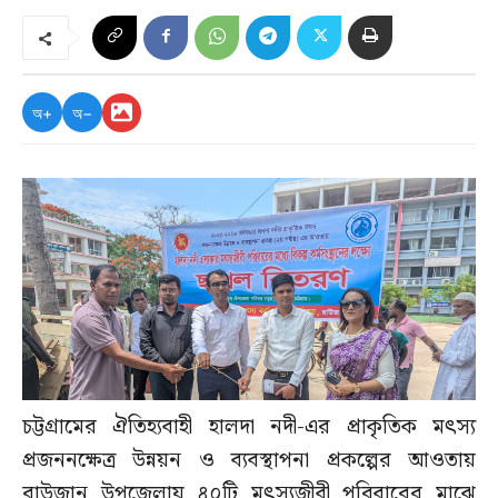
অ+
অ−
চট্টগ্রামের ঐতিহ্যবাহী হালদা নদী-এর প্রাকৃতিক মৎস্য
প্রজননক্ষেত্র উন্নয়ন ও ব্যবস্থাপনা প্রকল্পের আওতায়
রাউজান উপজেলায় ৪০টি মৎস্যজীবী পরিবারের মাঝে