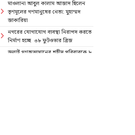
মাওলানা আবুল কালাম আজাদ ছিলেন
তৃণমূলের গণমানুষের নেতা: মুহাম্মদ
জাকারিয়া
নগরের যোগাযোগ ব্যবস্থা নিরাপদ করতে
নির্মাণ হচ্ছে ৩৮ ফুটওভার ব্রিজ
জুলাই গণঅভ্যুত্থানের শহীদ পরিবারকে ৮
লক্ষ টাকা দিলেন মেয়র ডা. শাহাদাত
হোসেন
জুলাই গণহত্যার বিচার ও গণভোটের
গণরায় বাস্তবায়নের দাবিতে জাতীয়
ছাত্রশক্তির গণমিছিল
নিবন্ধিত প্যাডেলচালিত রিকশাই পাবে
পরিবেশবান্ধব ই-রিকশার লাইসেন্স
গণভোটের রায় ও জুলাই সনদ