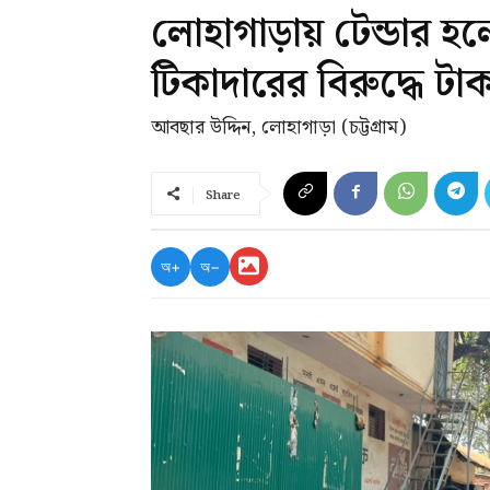
লোহাগাড়ায় টেন্ডার হল
টিকাদারের বিরুদ্ধে 
আবছার উদ্দিন, লোহাগাড়া (চট্টগ্রাম)
Share
অ+
অ−