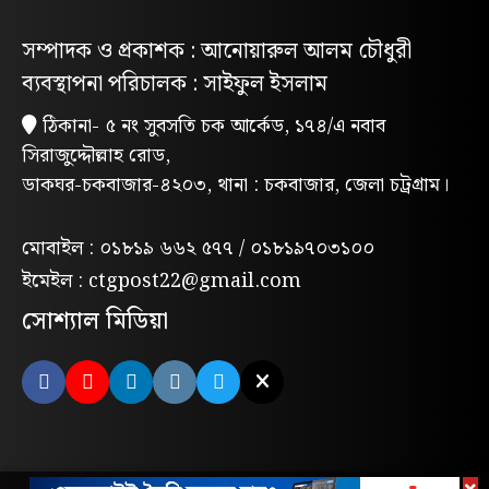
নিবন্ধিত প্যাডেলচালিত রিকশাই পাবে
সম্পাদক ও প্রকাশক : আনোয়ারুল আলম চৌধুরী
পরিবেশবান্ধব ই-রিকশার লাইসেন্স
ব্যবস্থাপনা পরিচালক : সাইফুল ইসলাম
গণভোটের রায় ও জুলাই সনদ বাস্তবায়নের
ঠিকানা- ৫ নং সুবসতি চক আর্কেড, ১৭৪/এ নবাব
দাবিতে লোহাগাড়ায় ছাত্রশিবিরের বিক্ষোভ
সিরাজুদ্দৌল্লাহ রোড,
মিছিল
ডাকঘর-চকবাজার-৪২০৩, থানা : চকবাজার, জেলা চট্রগ্রাম।
“চাঁদা নাপেয়ে পেঁপে বাগান ধ্বংস: পাহাড়ি
সন্ত্রাসীদের গ্রেপ্তারের দাবিতে পিসিসিপির
মোবাইল : ০১৮১৯ ৬৬২ ৫৭৭ / ০১৮১৯৭০৩১০০
বিক্ষোভ”
ইমেইল : ctgpost22@gmail.com
লোহাগাড়ায় পরিবেশক অ্যাসোসিয়েশনের
সোশ্যাল মিডিয়া
উদ্যোগে বন্যাদুর্গতদের মাঝে ঢেউটিন বিতরণ
মন্দিরের পুকুরে মিলল তবলাশিল্পীর মরদেহ
লোহাগাড়ায় মাদকবিরোধী ম্যারাথন দৌড়, ফল
উৎসব ও পুরস্কার বিতরণী অনুষ্ঠিত
×