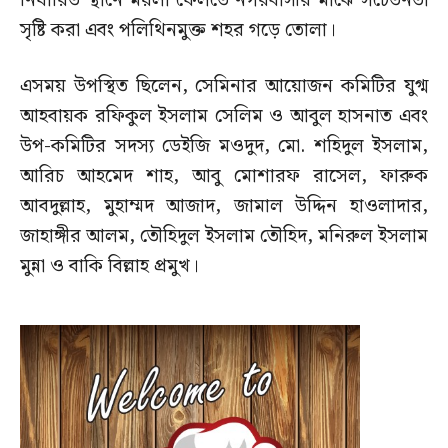
নির্ধারিত স্থানে ময়লা ফেলতে নগরবাসীর মাঝে সচেতনতা
সৃষ্টি করা এবং পলিথিনমুক্ত শহর গড়ে তোলা।
এসময় উপস্থিত ছিলেন, সেমিনার আয়োজন কমিটির যুগ্ম
আহবায়ক রফিকুল ইসলাম সেলিম ও আবুল হাসনাত এবং
উপ-কমিটির সদস্য ডেইজি মওদুদ, মো. শহিদুল ইসলাম,
আরিচ আহমেদ শাহ, আবু মোশারফ রাসেল, ফারুক
আবদুল্লাহ, মুহাম্মদ আজাদ, জামাল উদ্দিন হাওলাদার,
জাহাঙ্গীর আলম, তৌহিদুল ইসলাম তৌহিদ, মনিরুল ইসলাম
মুন্না ও বাকি বিল্লাহ প্রমুখ।