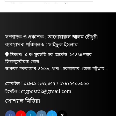
নিবন্ধিত প্যাডেলচালিত রিকশাই পাবে
পরিবেশবান্ধব ই-রিকশার লাইসেন্স
গণভোটের রায় ও জুলাই সনদ বাস্তবায়নের
দাবিতে লোহাগাড়ায় ছাত্রশিবিরের বিক্ষোভ
সম্পাদক ও প্রকাশক : আনোয়ারুল আলম চৌধুরী
মিছিল
ব্যবস্থাপনা পরিচালক : সাইফুল ইসলাম
“চাঁদা নাপেয়ে পেঁপে বাগান ধ্বংস: পাহাড়ি
ঠিকানা- ৫ নং সুবসতি চক আর্কেড, ১৭৪/এ নবাব
সন্ত্রাসীদের গ্রেপ্তারের দাবিতে পিসিসিপির
সিরাজুদ্দৌল্লাহ রোড,
বিক্ষোভ”
ডাকঘর-চকবাজার-৪২০৩, থানা : চকবাজার, জেলা চট্রগ্রাম।
লোহাগাড়ায় পরিবেশক অ্যাসোসিয়েশনের
উদ্যোগে বন্যাদুর্গতদের মাঝে ঢেউটিন বিতরণ
মোবাইল : ০১৮১৯ ৬৬২ ৫৭৭ / ০১৮১৯৭০৩১০০
মন্দিরের পুকুরে মিলল তবলাশিল্পীর মরদেহ
ইমেইল : ctgpost22@gmail.com
সোশ্যাল মিডিয়া
লোহাগাড়ায় মাদকবিরোধী ম্যারাথন দৌড়, ফল
উৎসব ও পুরস্কার বিতরণী অনুষ্ঠিত