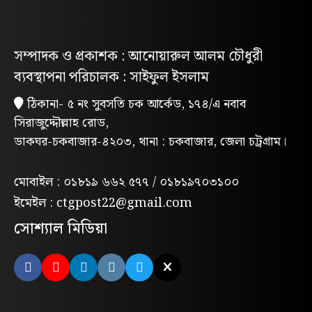
গণমিছিল
নিবন্ধিত প্যাডেলচালিত রিকশাই পাবে
সম্পাদক ও প্রকাশক : আনোয়ারুল আলম চৌধুরী
পরিবেশবান্ধব ই-রিকশার লাইসেন্স
ব্যবস্থাপনা পরিচালক : সাইফুল ইসলাম
গণভোটের রায় ও জুলাই সনদ বাস্তবায়নের
ঠিকানা- ৫ নং সুবসতি চক আর্কেড, ১৭৪/এ নবাব
দাবিতে লোহাগাড়ায় ছাত্রশিবিরের বিক্ষোভ
সিরাজুদ্দৌল্লাহ রোড,
মিছিল
ডাকঘর-চকবাজার-৪২০৩, থানা : চকবাজার, জেলা চট্রগ্রাম।
“চাঁদা নাপেয়ে পেঁপে বাগান ধ্বংস: পাহাড়ি
সন্ত্রাসীদের গ্রেপ্তারের দাবিতে পিসিসিপির
মোবাইল : ০১৮১৯ ৬৬২ ৫৭৭ / ০১৮১৯৭০৩১০০
বিক্ষোভ”
ইমেইল : ctgpost22@gmail.com
লোহাগাড়ায় পরিবেশক অ্যাসোসিয়েশনের
সোশ্যাল মিডিয়া
উদ্যোগে বন্যাদুর্গতদের মাঝে ঢেউটিন বিতরণ
মন্দিরের পুকুরে মিলল তবলাশিল্পীর মরদেহ
লোহাগাড়ায় মাদকবিরোধী ম্যারাথন দৌড়, ফল