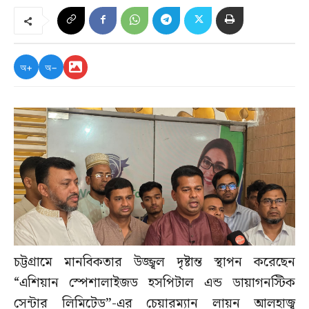
অ+
অ−
চট্টগ্রামে মানবিকতার উজ্জ্বল দৃষ্টান্ত স্থাপন করেছেন
“এশিয়ান স্পেশালাইজড হসপিটাল এন্ড ডায়াগনস্টিক
সেন্টার লিমিটেড”-এর চেয়ারম্যান লায়ন আলহাজ্ব