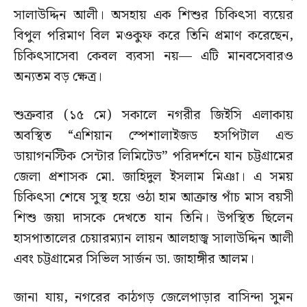
সালাউদ্দিন আলী। অসহায় এক শিশুর চিকিৎসা ব্যয়ের
বিপুল পরিমাণ বিল মওকুফ করে তিনি প্রমাণ করেছেন,
চিকিৎসাসেবা কেবল ব্যবসা নয়— এটি মানবসেবারও
অন্যতম বড় ক্ষেত্র।
শুক্রবার (১৫ মে) সকালে নগরীর জিইসি এলাকায়
অবস্থিত “এশিয়ান স্পেশালাইজড হসপিটাল এন্ড
ডায়াগনস্টিক সেন্টার লিমিটেড” পরিদর্শনে যান চট্টগ্রামের
জেলা প্রশাসক মো. জাহিদুল ইসলাম মিঞা। এ সময়
চিকিৎসা শেষে সুস্থ হয়ে ওঠা হাম আক্রান্ত পাঁচ মাস বয়সী
শিশু জয়া দাসকে দেখতে যান তিনি। উপস্থিত ছিলেন
হাসপাতালের চেয়ারম্যান লায়ন আলহাজ্ব সালাউদ্দিন আলী
এবং চট্টগ্রামের সিভিল সার্জন ডা. জাহাঙ্গীর আলম।
জানা যায়, নগরের কাঠগড় জেলেপাড়ার বাসিন্দা সুমন