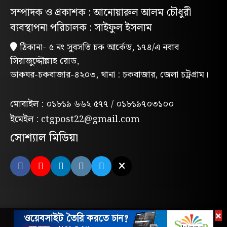
নিবন্ধিত প্যাডেলচালিত রিকশাই পাবে
সম্পাদক ও প্রকাশক : আনোয়ারুল আলম চৌধুরী
পরিবেশবান্ধব ই-রিকশার লাইসেন্স
ব্যবস্থাপনা পরিচালক : সাইফুল ইসলাম
গণভোটের রায় ও জুলাই সনদ বাস্তবায়নের
ঠিকানা- ৫ নং সুবসতি চক আর্কেড, ১৭৪/এ নবাব
দাবিতে লোহাগাড়ায় ছাত্রশিবিরের বিক্ষোভ
সিরাজুদ্দৌল্লাহ রোড,
মিছিল
ডাকঘর-চকবাজার-৪২০৩, থানা : চকবাজার, জেলা চট্রগ্রাম।
“চাঁদা নাপেয়ে পেঁপে বাগান ধ্বংস: পাহাড়ি
সন্ত্রাসীদের গ্রেপ্তারের দাবিতে পিসিসিপির
মোবাইল : ০১৮১৯ ৬৬২ ৫৭৭ / ০১৮১৯৭০৩১০০
বিক্ষোভ”
ইমেইল : ctgpost22@gmail.com
লোহাগাড়ায় পরিবেশক অ্যাসোসিয়েশনের
সোশ্যাল মিডিয়া
উদ্যোগে বন্যাদুর্গতদের মাঝে ঢেউটিন বিতরণ
মন্দিরের পুকুরে মিলল তবলাশিল্পীর মরদেহ
লোহাগাড়ায় মাদকবিরোধী ম্যারাথন দৌড়, ফল
উৎসব ও পুরস্কার বিতরণী অনুষ্ঠিত
×
হাটহাজারীতে প্রাইভেটকার লক্ষ্য করে গুলি,