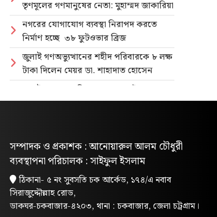
তৃণমূলের গণমানুষের নেতা: মুহাম্মদ জাকারিয়া
নগরের যোগাযোগ ব্যবস্থা নিরাপদ করতে
নির্মাণ হচ্ছে ৩৮ ফুটওভার ব্রিজ
জুলাই গণঅভ্যুত্থানের শহীদ পরিবারকে ৮ লক্ষ
টাকা দিলেন মেয়র ডা. শাহাদাত হোসেন
জুলাই গণহত্যার বিচার ও গণভোটের গণরায়
বাস্তবায়নের দাবিতে জাতীয় ছাত্রশক্তির
গণমিছিল
নিবন্ধিত প্যাডেলচালিত রিকশাই পাবে
সম্পাদক ও প্রকাশক : আনোয়ারুল আলম চৌধুরী
পরিবেশবান্ধব ই-রিকশার লাইসেন্স
ব্যবস্থাপনা পরিচালক : সাইফুল ইসলাম
গণভোটের রায় ও জুলাই সনদ বাস্তবায়নের
ঠিকানা- ৫ নং সুবসতি চক আর্কেড, ১৭৪/এ নবাব
দাবিতে লোহাগাড়ায় ছাত্রশিবিরের বিক্ষোভ
সিরাজুদ্দৌল্লাহ রোড,
মিছিল
ডাকঘর-চকবাজার-৪২০৩, থানা : চকবাজার, জেলা চট্রগ্রাম।
“চাঁদা নাপেয়ে পেঁপে বাগান ধ্বংস: পাহাড়ি