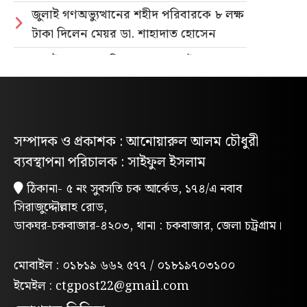
জুলাই গণঅভ্যুত্থানের শহীদ পরিবারকে ৮ লক্ষ
টাকা দিলেন মেয়র ডা. শাহাদাত হোসেন
জুলাই গণহত্যার বিচার ও গণভোটের গণরায়
বাস্তবায়নের দাবিতে জাতীয় ছাত্রশক্তির
গণমিছিল
নিবন্ধিত প্যাডেলচালিত রিকশাই পাবে
সম্পাদক ও প্রকাশক : আনোয়ারুল আলম চৌধুরী
পরিবেশবান্ধব ই-রিকশার লাইসেন্স
ব্যবস্থাপনা পরিচালক : সাইফুল ইসলাম
গণভোটের রায় ও জুলাই সনদ বাস্তবায়নের
ঠিকানা- ৫ নং সুবসতি চক আর্কেড, ১৭৪/এ নবাব
দাবিতে লোহাগাড়ায় ছাত্রশিবিরের বিক্ষোভ
সিরাজুদ্দৌল্লাহ রোড,
মিছিল
ডাকঘর-চকবাজার-৪২০৩, থানা : চকবাজার, জেলা চট্রগ্রাম।
“চাঁদা নাপেয়ে পেঁপে বাগান ধ্বংস: পাহাড়ি
সন্ত্রাসীদের গ্রেপ্তারের দাবিতে পিসিসিপির
মোবাইল : ০১৮১৯ ৬৬২ ৫৭৭ / ০১৮১৯৭০৩১০০
বিক্ষোভ”
ইমেইল : ctgpost22@gmail.com
লোহাগাড়ায় পরিবেশক অ্যাসোসিয়েশনের