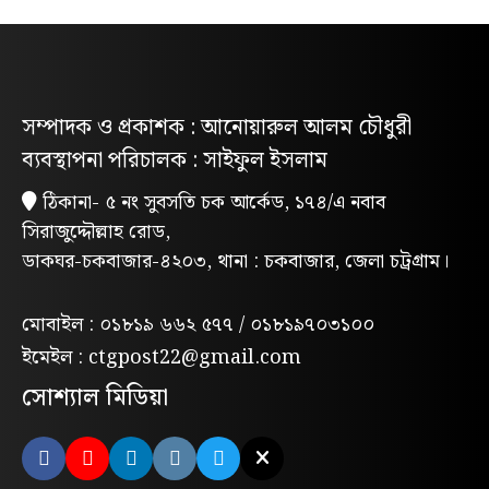
বাস্তবায়নের দাবিতে জাতীয় ছাত্রশক্তির
গণমিছিল
নিবন্ধিত প্যাডেলচালিত রিকশাই পাবে
সম্পাদক ও প্রকাশক : আনোয়ারুল আলম চৌধুরী
পরিবেশবান্ধব ই-রিকশার লাইসেন্স
ব্যবস্থাপনা পরিচালক : সাইফুল ইসলাম
গণভোটের রায় ও জুলাই সনদ বাস্তবায়নের
ঠিকানা- ৫ নং সুবসতি চক আর্কেড, ১৭৪/এ নবাব
দাবিতে লোহাগাড়ায় ছাত্রশিবিরের বিক্ষোভ
সিরাজুদ্দৌল্লাহ রোড,
মিছিল
ডাকঘর-চকবাজার-৪২০৩, থানা : চকবাজার, জেলা চট্রগ্রাম।
“চাঁদা নাপেয়ে পেঁপে বাগান ধ্বংস: পাহাড়ি
সন্ত্রাসীদের গ্রেপ্তারের দাবিতে পিসিসিপির
মোবাইল : ০১৮১৯ ৬৬২ ৫৭৭ / ০১৮১৯৭০৩১০০
বিক্ষোভ”
ইমেইল : ctgpost22@gmail.com
লোহাগাড়ায় পরিবেশক অ্যাসোসিয়েশনের
সোশ্যাল মিডিয়া
উদ্যোগে বন্যাদুর্গতদের মাঝে ঢেউটিন বিতরণ
মন্দিরের পুকুরে মিলল তবলাশিল্পীর মরদেহ