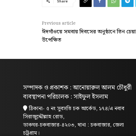
Share
Previous article
ঈদগাঁওয়ে সমবায় দিবসের অনুষ্ঠানে তিন চেয়া
উপেক্ষিত
সম্পাদক ও প্রকাশক : আনোয়ারুল আলম চৌধুরী
ব্যবস্থাপনা পরিচালক : সাইফুল ইসলাম
ঠিকানা- ৫ নং সুবসতি চক আর্কেড, ১৭৪/এ নবাব
সিরাজুদ্দৌল্লাহ রোড,
ডাকঘর-চকবাজার-৪২০৩, থানা : চকবাজার, জেলা
চট্রগ্রাম।