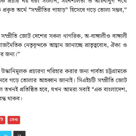
ঘৃণামূলক প্রচার নয় বরং সংলাপ, সহনশীলতা ও আইনানুগ পথে
কে প্রকৃত অর্থে “সম্প্রীতির পাহাড়” হিসেবে গড়ে তোলা সম্ভব,”
ম্প্রীতি জোট দেশের সকল নাগরিক, অ-বাঙ্গালীও বাঙ্গালী
রাজনৈতিক নেতৃবৃন্দকে আহ্বান জানাচ্ছে ভ্রাতৃত্ববোধ, ঐক্য ও
ার জন্য।”
া উস্কানিমূলক প্রচারণা পরিহার করার জন্য পার্বত্য চট্টগ্রামকে
হিসেবে গড়ে তোলার আহব্বান জানাই। সিএইচটি সম্প্রীতি জোট
 কেবল তখনই প্রতিষ্ঠিত হবে, যখন আমরা সবাই “এক বাংলাদেশ,
দ্ধ থাকব।
োট
সেনা