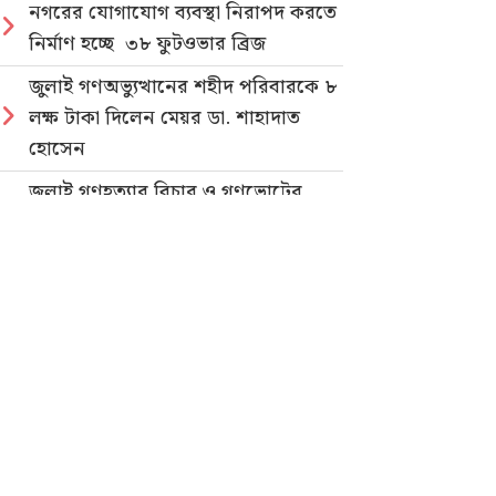
নগরের যোগাযোগ ব্যবস্থা নিরাপদ করতে
নির্মাণ হচ্ছে ৩৮ ফুটওভার ব্রিজ
জুলাই গণঅভ্যুত্থানের শহীদ পরিবারকে ৮
লক্ষ টাকা দিলেন মেয়র ডা. শাহাদাত
হোসেন
জুলাই গণহত্যার বিচার ও গণভোটের
গণরায় বাস্তবায়নের দাবিতে জাতীয়
ছাত্রশক্তির গণমিছিল
নিবন্ধিত প্যাডেলচালিত রিকশাই পাবে
পরিবেশবান্ধব ই-রিকশার লাইসেন্স
গণভোটের রায় ও জুলাই সনদ
বাস্তবায়নের দাবিতে লোহাগাড়ায়
ছাত্রশিবিরের বিক্ষোভ মিছিল
“চাঁদা নাপেয়ে পেঁপে বাগান ধ্বংস: পাহাড়ি