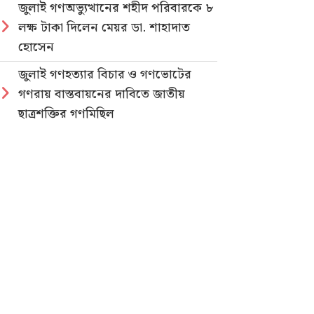
জুলাই গণঅভ্যুত্থানের শহীদ পরিবারকে ৮
লক্ষ টাকা দিলেন মেয়র ডা. শাহাদাত
হোসেন
জুলাই গণহত্যার বিচার ও গণভোটের
গণরায় বাস্তবায়নের দাবিতে জাতীয়
ছাত্রশক্তির গণমিছিল
নিবন্ধিত প্যাডেলচালিত রিকশাই পাবে
পরিবেশবান্ধব ই-রিকশার লাইসেন্স
গণভোটের রায় ও জুলাই সনদ
বাস্তবায়নের দাবিতে লোহাগাড়ায়
ছাত্রশিবিরের বিক্ষোভ মিছিল
“চাঁদা নাপেয়ে পেঁপে বাগান ধ্বংস: পাহাড়ি
সন্ত্রাসীদের গ্রেপ্তারের দাবিতে পিসিসিপির
বিক্ষোভ”