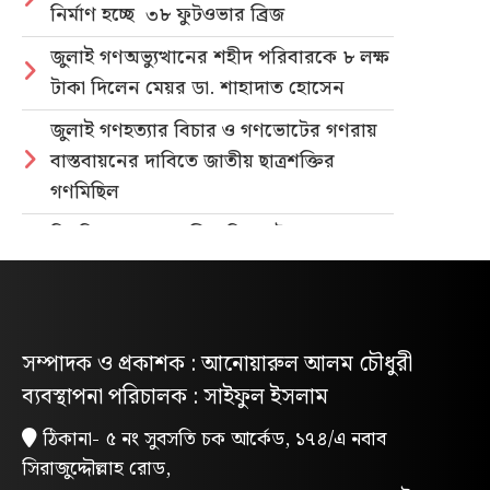
নির্মাণ হচ্ছে ৩৮ ফুটওভার ব্রিজ
জুলাই গণঅভ্যুত্থানের শহীদ পরিবারকে ৮ লক্ষ
টাকা দিলেন মেয়র ডা. শাহাদাত হোসেন
জুলাই গণহত্যার বিচার ও গণভোটের গণরায়
বাস্তবায়নের দাবিতে জাতীয় ছাত্রশক্তির
গণমিছিল
নিবন্ধিত প্যাডেলচালিত রিকশাই পাবে
পরিবেশবান্ধব ই-রিকশার লাইসেন্স
গণভোটের রায় ও জুলাই সনদ বাস্তবায়নের
দাবিতে লোহাগাড়ায় ছাত্রশিবিরের বিক্ষোভ
সম্পাদক ও প্রকাশক : আনোয়ারুল আলম চৌধুরী
মিছিল
ব্যবস্থাপনা পরিচালক : সাইফুল ইসলাম
“চাঁদা নাপেয়ে পেঁপে বাগান ধ্বংস: পাহাড়ি
ঠিকানা- ৫ নং সুবসতি চক আর্কেড, ১৭৪/এ নবাব
সন্ত্রাসীদের গ্রেপ্তারের দাবিতে পিসিসিপির
সিরাজুদ্দৌল্লাহ রোড,
বিক্ষোভ”