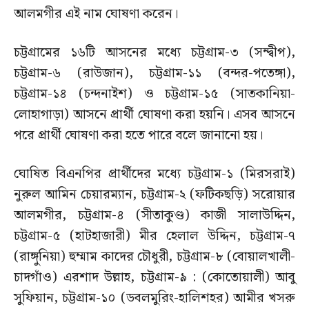
আলমগীর এই নাম ঘোষণা করেন।
চট্টগ্রামের ১৬টি আসনের মধ্যে চট্টগ্রাম-৩ (সন্দ্বীপ),
চট্টগ্রাম-৬ (রাউজান), চট্টগ্রাম-১১ (বন্দর-পতেঙ্গা),
চট্টগ্রাম-১৪ (চন্দনাইশ) ও চট্টগ্রাম-১৫ (সাতকানিয়া-
লোহাগাড়া) আসনে প্রার্থী ঘোষণা করা হয়নি। এসব আসনে
পরে প্রার্থী ঘোষণা করা হতে পারে বলে জানানো হয়।
ঘোষিত বিএনপির প্রার্থীদের মধ্যে চট্টগ্রাম-১ (মিরসরাই)
নুরুল আমিন চেয়ারম্যান, চট্টগ্রাম-২ (ফটিকছড়ি) সরোয়ার
আলমগীর, চট্টগ্রাম-৪ (সীতাকুণ্ড) কাজী সালাউদ্দিন,
চট্টগ্রাম-৫ (হাটহাজারী) মীর হেলাল উদ্দিন, চট্টগ্রাম-৭
(রাঙ্গুনিয়া) হুম্মাম কাদের চৌধুরী, চট্টগ্রাম-৮ (বোয়ালখালী-
চাদগাঁও) এরশাদ উল্লাহ, চট্টগ্রাম-৯ : (কোতোয়ালী) আবু
সুফিয়ান, চট্টগ্রাম-১০ (ডবলমুরিং-হালিশহর) আমীর খসরু