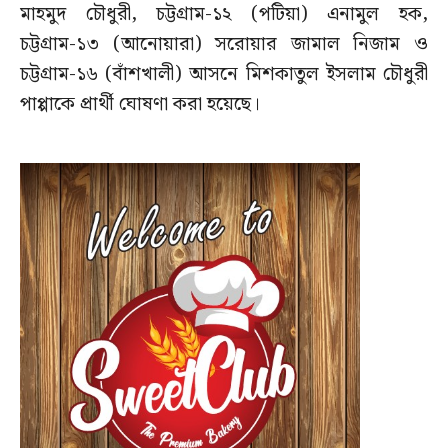
মাহমুদ চৌধুরী, চট্টগ্রাম-১২ (পটিয়া) এনামুল হক,
চট্টগ্রাম-১৩ (আনোয়ারা) সরোয়ার জামাল নিজাম ও
চট্টগ্রাম-১৬ (বাঁশখালী) আসনে মিশকাতুল ইসলাম চৌধুরী
পাপ্পাকে প্রার্থী ঘোষণা করা হয়েছে।