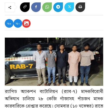
অ+
অ−
র‌্যাপিড অ্যাকশন ব্যাটালিয়ন (র‌্যাব-৭) মাদকবিরোধী
অভিযান চালিয়ে ২৮ কেজি গাঁজাসহ পাঁচজন মাদক
কারবারিকে গ্রেপ্তার করেছে। সোমবার (১০ নভেম্বর) রাতে