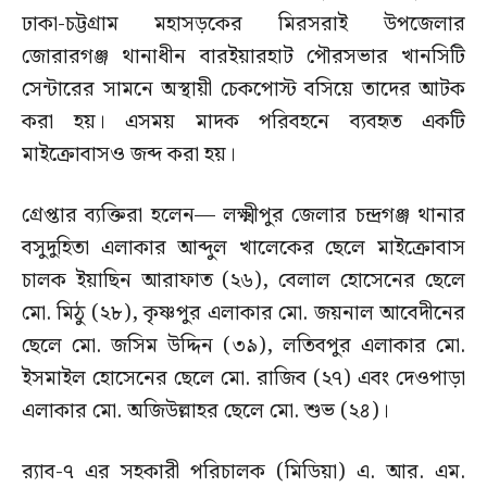
ঢাকা-চট্টগ্রাম মহাসড়কের মিরসরাই উপজেলার
জোরারগঞ্জ থানাধীন বারইয়ারহাট পৌরসভার খানসিটি
সেন্টারের সামনে অস্থায়ী চেকপোস্ট বসিয়ে তাদের আটক
করা হয়। এসময় মাদক পরিবহনে ব্যবহৃত একটি
মাইক্রোবাসও জব্দ করা হয়।
গ্রেপ্তার ব্যক্তিরা হলেন— লক্ষ্মীপুর জেলার চন্দ্রগঞ্জ থানার
বসুদুহিতা এলাকার আব্দুল খালেকের ছেলে মাইক্রোবাস
চালক ইয়াছিন আরাফাত (২৬), বেলাল হোসেনের ছেলে
মো. মিঠু (২৮), কৃষ্ণপুর এলাকার মো. জয়নাল আবেদীনের
ছেলে মো. জসিম উদ্দিন (৩৯), লতিবপুর এলাকার মো.
ইসমাইল হোসেনের ছেলে মো. রাজিব (২৭) এবং দেওপাড়া
এলাকার মো. অজিউল্লাহর ছেলে মো. শুভ (২৪)।
র‌্যাব-৭ এর সহকারী পরিচালক (মিডিয়া) এ. আর. এম.