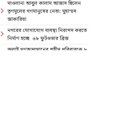
মাওলানা আবুল কালাম আজাদ ছিলেন
তৃণমূলের গণমানুষের নেতা: মুহাম্মদ
জাকারিয়া
নগরের যোগাযোগ ব্যবস্থা নিরাপদ করতে
নির্মাণ হচ্ছে ৩৮ ফুটওভার ব্রিজ
জুলাই গণঅভ্যুত্থানের শহীদ পরিবারকে ৮
লক্ষ টাকা দিলেন মেয়র ডা. শাহাদাত
হোসেন
জুলাই গণহত্যার বিচার ও গণভোটের
গণরায় বাস্তবায়নের দাবিতে জাতীয়
ছাত্রশক্তির গণমিছিল
নিবন্ধিত প্যাডেলচালিত রিকশাই পাবে
পরিবেশবান্ধব ই-রিকশার লাইসেন্স
গণভোটের রায় ও জুলাই সনদ