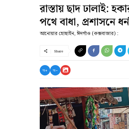
রাস্তায় ছাদ ঢালাই: হ
পথে বাধা, প্রশাসনে ধর্ন
আনোয়ার হোছাইন, ঈদগাঁও (কক্সবাজার) :
Share
অ+
অ−