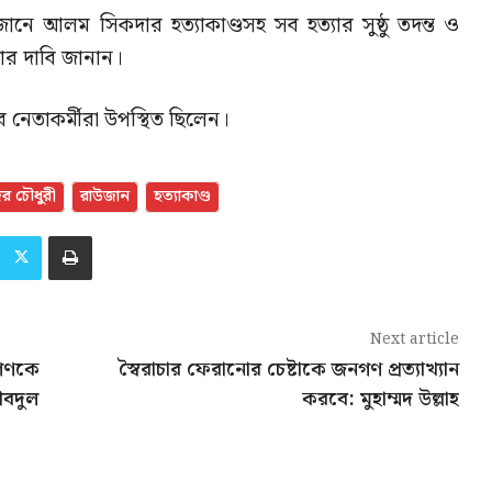
ে আলম সিকদার হত্যাকাণ্ডসহ সব হত্যার সুষ্ঠু তদন্ত ও
জোর দাবি জানান।
নেতাকর্মীরা উপস্থিত ছিলেন।
র চৌধুরী
রাউজান
হত্যাকাণ্ড
Next article
নগণকে
স্বৈরাচার ফেরানোর চেষ্টাকে জনগণ প্রত্যাখ্যান
আবদুল
করবে: মুহাম্মদ উল্লাহ