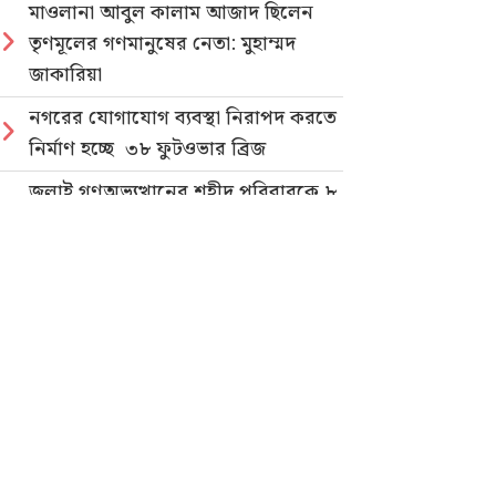
মাওলানা আবুল কালাম আজাদ ছিলেন
তৃণমূলের গণমানুষের নেতা: মুহাম্মদ
জাকারিয়া
নগরের যোগাযোগ ব্যবস্থা নিরাপদ করতে
নির্মাণ হচ্ছে ৩৮ ফুটওভার ব্রিজ
জুলাই গণঅভ্যুত্থানের শহীদ পরিবারকে ৮
লক্ষ টাকা দিলেন মেয়র ডা. শাহাদাত
হোসেন
জুলাই গণহত্যার বিচার ও গণভোটের
গণরায় বাস্তবায়নের দাবিতে জাতীয়
ছাত্রশক্তির গণমিছিল
নিবন্ধিত প্যাডেলচালিত রিকশাই পাবে
পরিবেশবান্ধব ই-রিকশার লাইসেন্স
গণভোটের রায় ও জুলাই সনদ