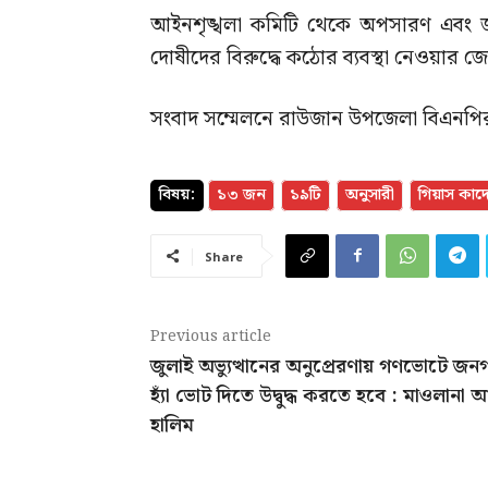
আইনশৃঙ্খলা কমিটি থেকে অপসারণ এবং জান
দোষীদের বিরুদ্ধে কঠোর ব্যবস্থা নেওয়ার 
সংবাদ সম্মেলনে রাউজান উপজেলা বিএনপির 
বিষয়:
১৩ জন
১৯টি
অনুসারী
গিয়াস কাদে
Share
Previous article
জুলাই অভ্যুত্থানের অনুপ্রেরণায় গণভোটে জ
হ্যাঁ ভোট দিতে উদ্বুদ্ধ করতে হবে : মাওলানা 
হালিম