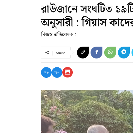
রাউজানে সংঘটিত ১৯টি
অনুসারী : গিয়াস কাদে
নিজস্ব প্রতিবেদক :
Share
অ+
অ−