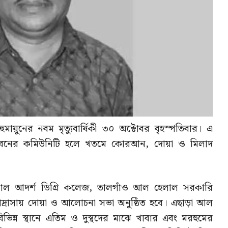
ুমায়ুনের নবম মৃত্যুবার্ষিকী ৩০ অক্টোবর বৃহস্পতিবার। এ
াসভবনের কমিউনিটি হলে খতমে কোরআন, দোয়া ও মিলাদ
হেলাল আদর্শ ডিগ্রি কলেজ, তালগাঁও আল হেলাল সরকারি
াদ্রাসায় দোয়া ও আলোচনা সভা অনুষ্ঠিত হবে। এছাড়া আল
িন্ন স্থানে এতিম ও দুস্থদের মাঝে খাবার এবং মরহুমের