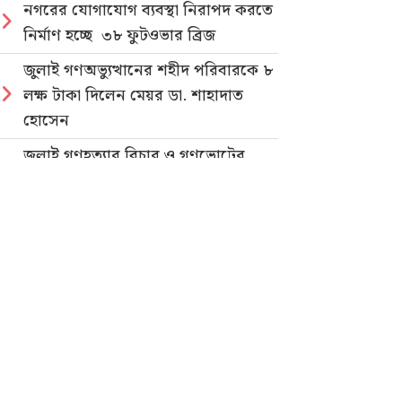
নগরের যোগাযোগ ব্যবস্থা নিরাপদ করতে
নির্মাণ হচ্ছে ৩৮ ফুটওভার ব্রিজ
জুলাই গণঅভ্যুত্থানের শহীদ পরিবারকে ৮
লক্ষ টাকা দিলেন মেয়র ডা. শাহাদাত
হোসেন
জুলাই গণহত্যার বিচার ও গণভোটের
গণরায় বাস্তবায়নের দাবিতে জাতীয়
ছাত্রশক্তির গণমিছিল
নিবন্ধিত প্যাডেলচালিত রিকশাই পাবে
পরিবেশবান্ধব ই-রিকশার লাইসেন্স
গণভোটের রায় ও জুলাই সনদ
বাস্তবায়নের দাবিতে লোহাগাড়ায়
ছাত্রশিবিরের বিক্ষোভ মিছিল
“চাঁদা নাপেয়ে পেঁপে বাগান ধ্বংস: পাহাড়ি