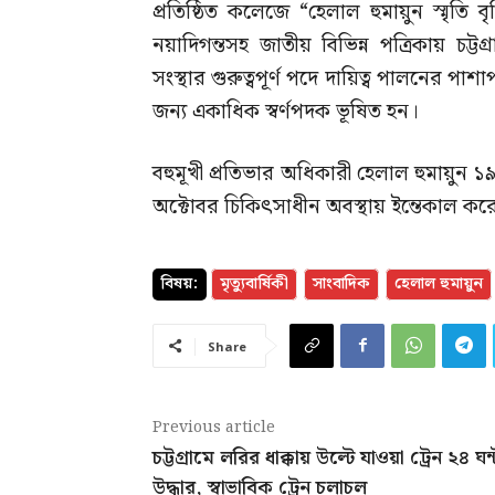
প্রতিষ্ঠিত কলেজে “হেলাল হুমায়ুন স্মৃতি বৃ
নয়াদিগন্তসহ জাতীয় বিভিন্ন পত্রিকায় চট
সংস্থার গুরুত্বপূর্ণ পদে দায়িত্ব পালনের পাশ
জন্য একাধিক স্বর্ণপদক ভূষিত হন।
বহুমূখী প্রতিভার অধিকারী হেলাল হুমায়ু
অক্টোবর চিকিৎসাধীন অবস্থায় ইন্তেকাল কর
বিষয়:
মৃত্যুবার্ষিকী
সাংবাদিক
হেলাল হুমায়ুন
Share
Previous article
চট্টগ্রামে লরির ধাক্কায় উল্টে যাওয়া ট্রেন ২৪ ঘ
উদ্ধার, স্বাভাবিক ট্রেন চলাচল